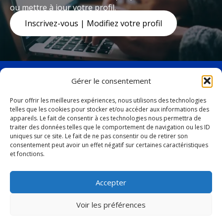
2016
ou mettre à jour votre profil.
Communiqué
Rémunération des élus
Inscrivez-vous | Modifiez votre profil
Présentation
Présentation
États et rapports financiers consolidés
2023
Présentation
Présentation
2022
Présentation
Gérer le consentement
Rémunération des élus
Présentation
Communiqué
Pour offrir les meilleures expériences, nous utilisons des technologies
2022
Présentation
telles que les cookies pour stocker et/ou accéder aux informations des
facebook
twitter
Présentation
appareils. Le fait de consentir à ces technologies nous permettra de
Présentation
19, avenue Marquette,
États et rapports financiers consolidés
traiter des données telles que le comportement de navigation ou les ID
Présentation
Rémunération des élus
uniques sur ce site. Le fait de ne pas consentir ou de retirer son
Baie-Comeau (Québec)
consentement peut avoir un effet négatif sur certaines caractéristiques
Présentation
2021
G4Z 1K5
et fonctions.
Présentation
2021
Présentation
Tél. :
418 296-4931
Communiqué
Accepter
Rémunération des élus
Présentation
vbc@ville.baie-comeau.qc.ca
Voir les préférences
États et rapports financiers consolidés
Communiqué
2020
© 2026 Tous droits réservés. Ville de Baie-Comeau