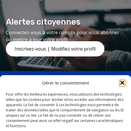
Alertes citoyennes
Connectez-vous à votre compte pour vous abonner
ou mettre à jour votre profil.
Inscrivez-vous | Modifiez votre profil
Gérer le consentement
Pour offrir les meilleures expériences, nous utilisons des technologies
telles que les cookies pour stocker et/ou accéder aux informations des
facebook
twitter
appareils. Le fait de consentir à ces technologies nous permettra de
19, avenue Marquette,
traiter des données telles que le comportement de navigation ou les ID
uniques sur ce site. Le fait de ne pas consentir ou de retirer son
Baie-Comeau (Québec)
consentement peut avoir un effet négatif sur certaines caractéristiques
G4Z 1K5
et fonctions.