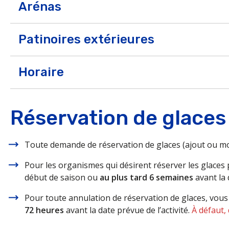
Arénas
Patinoires extérieures
Horaire
Réservation de glaces
Horaire
Toute demande de réservation de glaces (ajout ou mod
https://www.ahmbc.ca/
Pour les organismes qui désirent réserver les glaces
début de saison ou
au plus tard 6 semaines
avant la 
Pour toute annulation de réservation de glaces, vou
Pour connaître la programmation quotidie
72 heures
avant la date prévue de l’activité.
À défaut, 
https://www.facebook.com/profile.php?id=1000649281
Centre sportif Alcoa : 418 296-8371