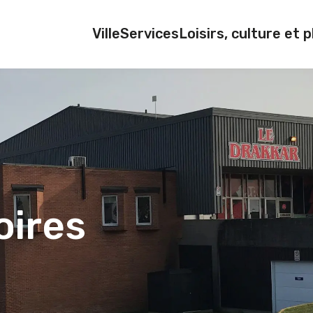
Ville
Services
Loisirs, culture et p
oires