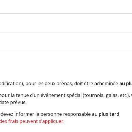
ification), pour les deux arénas, doit être acheminée
au pl
 pour la tenue d’un événement spécial (tournois, galas, etc.
date prévue.
s devez informer la personne responsable
au plus tard
nne des activités :
des frais peuvent s’appliquer.
37044