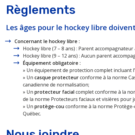
Règlements
Centre Henri-Desjardins : 418 589-1589
Les âges pour le hockey libre doivent
Concernant le hockey libre :
Hockey libre (7 – 8 ans) : Parent accompagnateur
Hockey libre (9 – 12 ans) : Aucun parent accompa
Équipement obligatoire :
https://www.facebook.com/profile.php?id=1000535193
» Un équipement de protection complet incluant 
» Un
casque protecteur
conforme à la norme Cas
canadienne de normalisation;
» Un
protecteur facial
complet conforme à la nor
de la norme Protecteurs faciaux et visières pour
» Un
protège-cou
conforme à la norme Protège-c
Québec.
Nous joindre