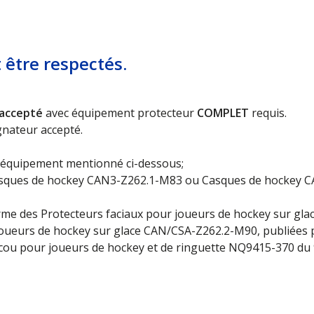
 être respectés.
accepté
avec équipement protecteur
COMPLET
requis.
gnateur accepté.
67094
l’équipement mentionné ci-dessous;
ques de hockey CAN3-Z262.1-M83 ou Casques de hockey CAN
me des Protecteurs faciaux pour joueurs de hockey sur glac
 joueurs de hockey sur glace CAN/CSA-Z262.2-M90, publiées p
ou pour joueurs de hockey et de ringuette NQ9415-370 du 9