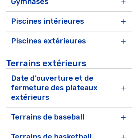
Gymnases
Ope
Piscines intérieures
Ope
piscines intérieures de nos partenaires
Piscines extérieures
bains libres et les cours de
Ope
piscines municipaux
Terrains extérieurs
bains libres et les
cours de piscines municipaux
Date d’ouverture et de
fermeture des plateaux
Ope
extérieurs
Terrains de baseball
er
er
Ope
* Aucune réservation possible, pour pratique
Terrains de basketball