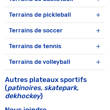
libre seulement.
Ope
Terrains de pickleball
Ope
Terrains de soccer
Ope
Terrains de tennis
Ope
Terrains de volleyball
Ope
Autres plateaux sportifs
(
patinoires, skatepark,
dekhockey
)
Nous joindre