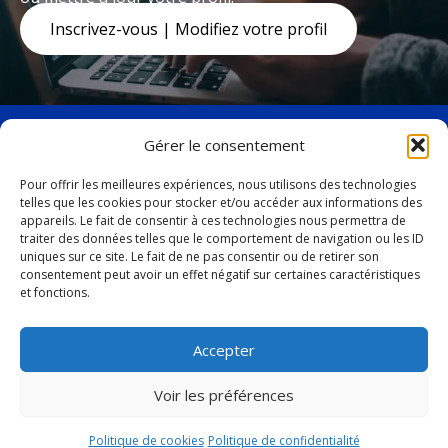
Inscrivez-vous | Modifiez votre profil
Gérer le consentement
Pour offrir les meilleures expériences, nous utilisons des technologies
telles que les cookies pour stocker et/ou accéder aux informations des
facebook
twitter
appareils. Le fait de consentir à ces technologies nous permettra de
19, avenue Marquette,
traiter des données telles que le comportement de navigation ou les ID
uniques sur ce site. Le fait de ne pas consentir ou de retirer son
Baie-Comeau (Québec)
consentement peut avoir un effet négatif sur certaines caractéristiques
G4Z 1K5
et fonctions.
Tél. :
418 296-4931
Accepter
vbc@ville.baie-comeau.qc.ca
Voir les préférences
© 2026 Tous droits réservés. Ville de Baie-Comeau
Politique de cookies
Politique de confidentialité
Conception web : Activis