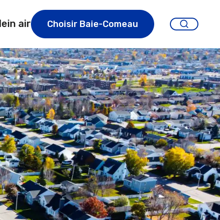
lein air
Choisir Baie-Comeau