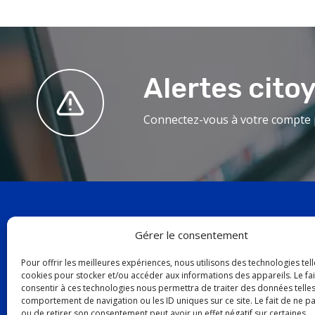
Alertes cito
Connectez-vous à votre compte p
Gérer le consentement
19, aven
Pour offrir les meilleures expériences, nous utilisons des technologies tell
cookies pour stocker et/ou accéder aux informations des appareils. Le fai
Baie-Com
consentir à ces technologies nous permettra de traiter des données telles
G4Z 1K5
comportement de navigation ou les ID uniques sur ce site. Le fait de ne p
ou de retirer son consentement peut avoir un effet négatif sur certaines