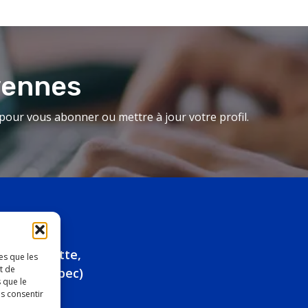
yennes
our vous abonner ou mettre à jour votre profil.
ue Marquette,
es que les
t de
eau (Québec)
 que le
as consentir