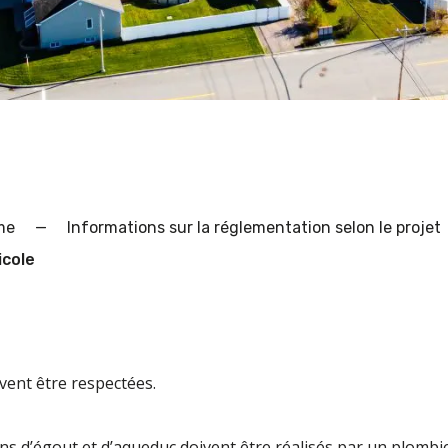
me
—
Informations sur la réglementation selon le projet
icole
vent être respectées.
s d’égout et d’aqueduc doivent être réalisés par un plombie