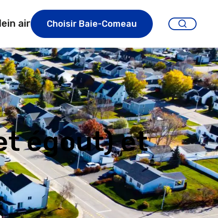
lein air
Choisir Baie-Comeau
et égout) et