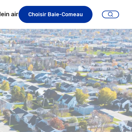
lein air
Choisir Baie-Comeau