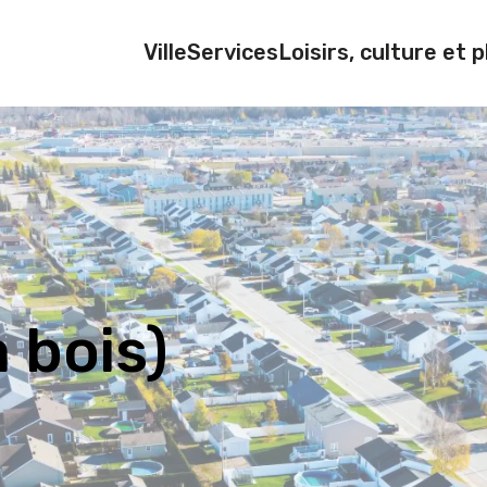
Ville
Services
Loisirs, culture et p
 bois)