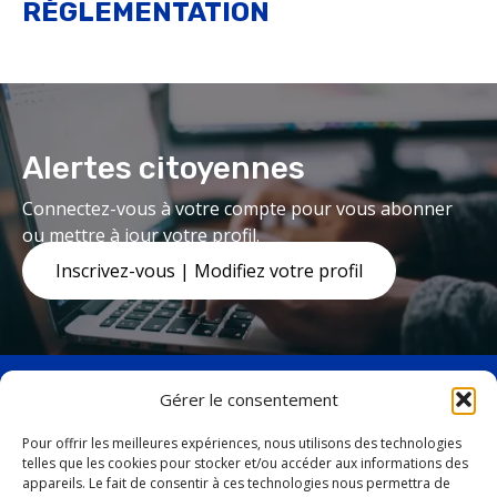
RÉGLEMENTATION
Alertes citoyennes
Connectez-vous à votre compte pour vous abonner
ou mettre à jour votre profil.
Inscrivez-vous | Modifiez votre profil
Gérer le consentement
Pour offrir les meilleures expériences, nous utilisons des technologies
telles que les cookies pour stocker et/ou accéder aux informations des
facebook
twitter
appareils. Le fait de consentir à ces technologies nous permettra de