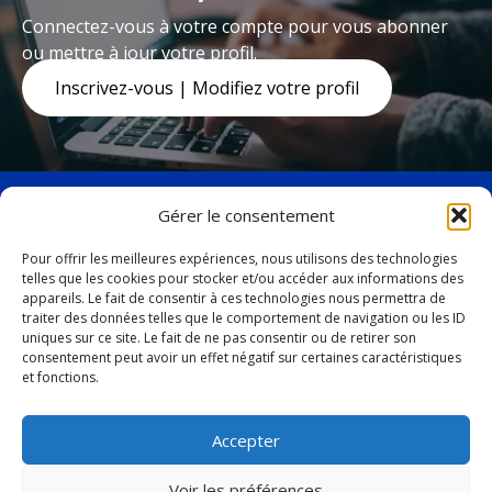
Connectez-vous à votre compte pour vous abonner
ou mettre à jour votre profil.
Inscrivez-vous | Modifiez votre profil
Gérer le consentement
Pour offrir les meilleures expériences, nous utilisons des technologies
telles que les cookies pour stocker et/ou accéder aux informations des
facebook
twitter
appareils. Le fait de consentir à ces technologies nous permettra de
19, avenue Marquette,
traiter des données telles que le comportement de navigation ou les ID
uniques sur ce site. Le fait de ne pas consentir ou de retirer son
Baie-Comeau (Québec)
consentement peut avoir un effet négatif sur certaines caractéristiques
G4Z 1K5
et fonctions.
Tél. :
418 296-4931
Accepter
vbc@ville.baie-comeau.qc.ca
Voir les préférences