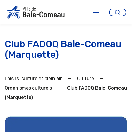
Aller
au
contenu
Ouvrir
le
menu
Club FADOQ Baie-Comeau
(Marquette)
Loisirs, culture et plein air
—
Culture
—
Organismes culturels
—
Club FADOQ Baie-Comeau
(Marquette)