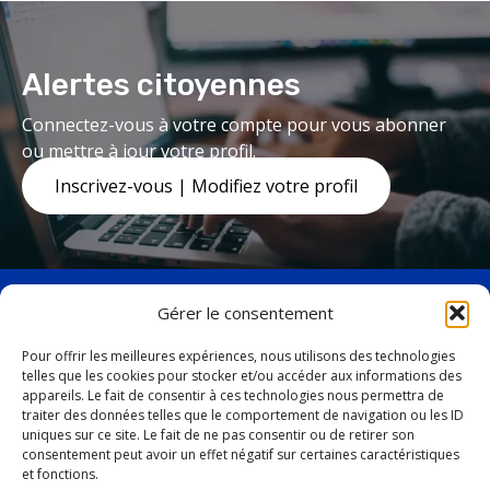
Alertes citoyennes
Connectez-vous à votre compte pour vous abonner
ou mettre à jour votre profil.
Inscrivez-vous | Modifiez votre profil
Gérer le consentement
Pour offrir les meilleures expériences, nous utilisons des technologies
telles que les cookies pour stocker et/ou accéder aux informations des
facebook
twitter
appareils. Le fait de consentir à ces technologies nous permettra de
19, avenue Marquette,
traiter des données telles que le comportement de navigation ou les ID
uniques sur ce site. Le fait de ne pas consentir ou de retirer son
Baie-Comeau (Québec)
consentement peut avoir un effet négatif sur certaines caractéristiques
G4Z 1K5
et fonctions.