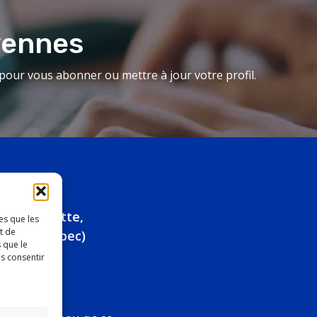
yennes
our vous abonner ou mettre à jour votre profil.
ue Marquette,
es que les
t de
eau (Québec)
 que le
as consentir
296-4931