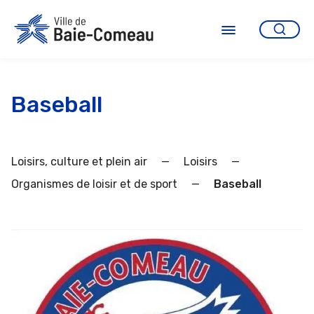
Aller
au
contenu
Ouvrir
le
menu
Baseball
Loisirs, culture et plein air
—
Loisirs
—
Organismes de loisir et de sport
—
Baseball