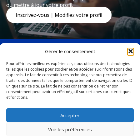
ou mettre à jour votre profil.
Inscrivez-vous | Modifiez votre profil
Gérer le consentement
Pour offrir les meilleures expériences, nous utilisons des technologies
telles que les cookies pour stocker et/ou accéder aux informations des
facebook
twitter
appareils. Le fait de consentir à ces technologies nous permettra de
19, avenue Marquette,
traiter des données telles que le comportement de navigation ou les ID
uniques sur ce site. Le fait de ne pas consentir ou de retirer son
Baie-Comeau (Québec)
consentement peut avoir un effet négatif sur certaines caractéristiques
G4Z 1K5
et fonctions.
Tél. :
418 296-4931
Accepter
vbc@ville.baie-comeau.qc.ca
Voir les préférences
© 2026 Tous droits réservés. Ville de Baie-Comeau