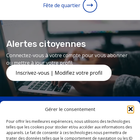
Fête de quartier
Alertes citoyennes
Connectez-vous à votre compte pour vous abonner
ou mettre à jour votre profil.
Inscrivez-vous | Modifiez votre profil
Gérer le consentement
Pour offrir les meilleures expériences, nous utilisons des technologies
telles que les cookies pour stocker et/ou accéder aux informations des
facebook
twitter
appareils. Le fait de consentir à ces technologies nous permettra de
19, avenue Marquette,
traiter des données telles que le comportement de navigation ou les ID