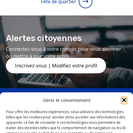
Fête de quartier
Alertes citoyennes
Connectez-vous à votre compte pour vous abonner
ou mettre à jour votre profil.
Inscrivez-vous | Modifiez votre profil
Gérer le consentement
Pour offrir les meilleures expériences, nous utilisons des technologies
telles que les cookies pour stocker et/ou accéder aux informations des
facebook
twitter
appareils. Le fait de consentir à ces technologies nous permettra de
19, avenue Marquette,
traiter des données telles que le comportement de navigation ou les ID