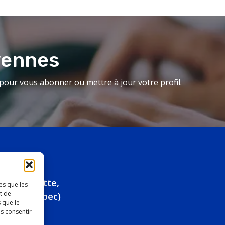
yennes
our vous abonner ou mettre à jour votre profil.
ue Marquette,
es que les
t de
eau (Québec)
 que le
as consentir