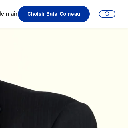
lein air
Choisir Baie-Comeau