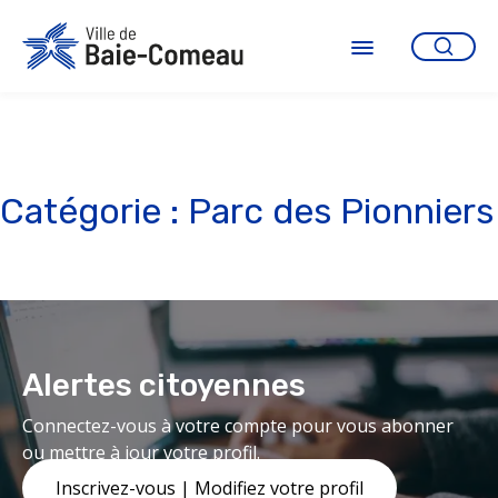
Aller
au
contenu
Ouvrir
le
menu
Catégorie :
Parc des Pionniers
Alertes citoyennes
Connectez-vous à votre compte pour vous abonner
ou mettre à jour votre profil.
Inscrivez-vous | Modifiez votre profil