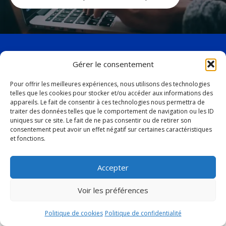
Gérer le consentement
facebook
twitter
Pour offrir les meilleures expériences, nous utilisons des technologies
telles que les cookies pour stocker et/ou accéder aux informations des
19, avenue Marquette,
appareils. Le fait de consentir à ces technologies nous permettra de
traiter des données telles que le comportement de navigation ou les ID
Baie-Comeau (Québec)
uniques sur ce site. Le fait de ne pas consentir ou de retirer son
G4Z 1K5
consentement peut avoir un effet négatif sur certaines caractéristiques
et fonctions.
Tél. :
418 296-4931
Accepter
vbc@ville.baie-comeau.qc.ca
Voir les préférences
© 2026 Tous droits réservés. Ville de Baie-Comeau
Conception web : Activis
Politique de cookies
Politique de confidentialité