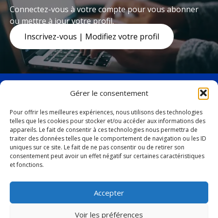
Connectez-vous à votre compte pour vous abonner
ou mettre à jour votre profil.
Inscrivez-vous | Modifiez votre profil
Gérer le consentement
Pour offrir les meilleures expériences, nous utilisons des technologies
telles que les cookies pour stocker et/ou accéder aux informations des
facebook
twitter
appareils. Le fait de consentir à ces technologies nous permettra de
19, avenue Marquette,
traiter des données telles que le comportement de navigation ou les ID
uniques sur ce site. Le fait de ne pas consentir ou de retirer son
Baie-Comeau (Québec)
consentement peut avoir un effet négatif sur certaines caractéristiques
G4Z 1K5
et fonctions.
Tél. :
418 296-4931
Accepter
vbc@ville.baie-comeau.qc.ca
Voir les préférences