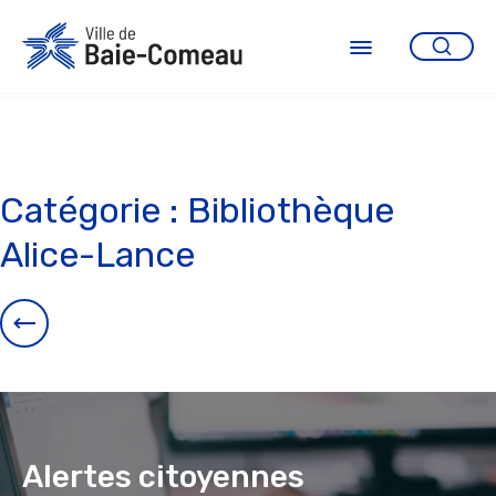
Aller
au
contenu
Ouvrir
le
menu
Catégorie :
Bibliothèque
Alice-Lance
Alertes citoyennes