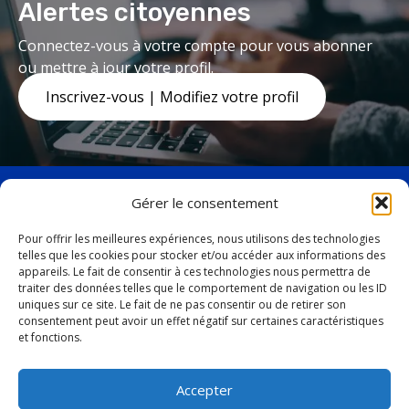
Alertes citoyennes
Connectez-vous à votre compte pour vous abonner
ou mettre à jour votre profil.
Inscrivez-vous | Modifiez votre profil
Gérer le consentement
Pour offrir les meilleures expériences, nous utilisons des technologies
telles que les cookies pour stocker et/ou accéder aux informations des
facebook
twitter
appareils. Le fait de consentir à ces technologies nous permettra de
19, avenue Marquette,
traiter des données telles que le comportement de navigation ou les ID
uniques sur ce site. Le fait de ne pas consentir ou de retirer son
Baie-Comeau (Québec)
consentement peut avoir un effet négatif sur certaines caractéristiques
G4Z 1K5
et fonctions.
Tél. :
418 296-4931
Accepter